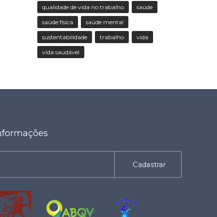
qualidade de vida no trabalho
saúde
saúde física
saúde mental
sustentabilidade
trabalho
vida
vida saudável
nformações
Cadastrar