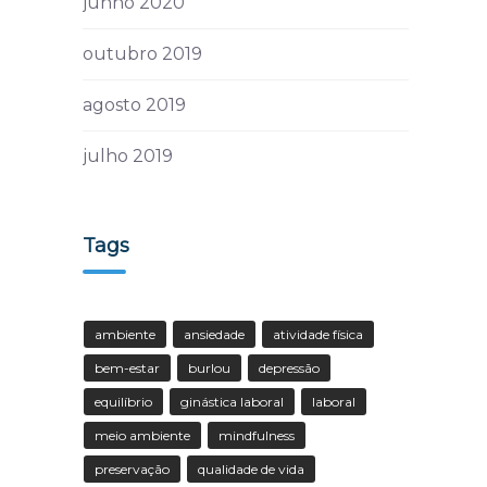
junho 2020
outubro 2019
agosto 2019
julho 2019
Tags
ambiente
ansiedade
atividade física
bem-estar
burlou
depressão
equilíbrio
ginástica laboral
laboral
meio ambiente
mindfulness
preservação
qualidade de vida