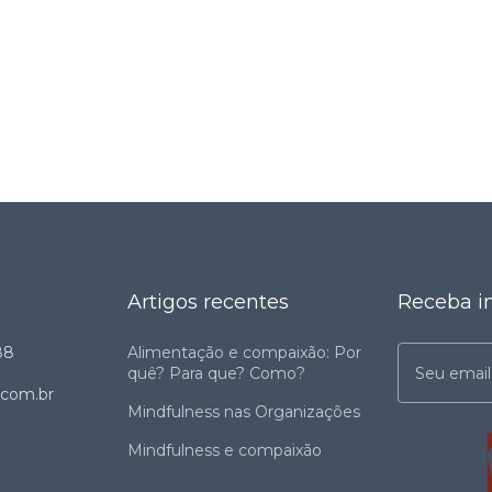
Artigos recentes
Receba i
88
Alimentação e compaixão: Por
quê? Para que? Como?
.com.br
Mindfulness nas Organizações
Mindfulness e compaixão