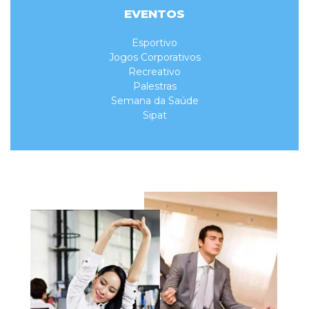
EVENTOS
Esportivo
Jogos Corporativos
Recreativo
Palestras
Semana da Saúde
Sipat