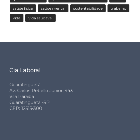
saúde física
saúde mental
sustentabilidade
trabalho
vida
vida saudável
Cia Laboral
Guaratinguetá
Av. Carlos Rebello Junior, 443
Vila Paraíba
Guaratinguetá -SP
CEP: 12515-300