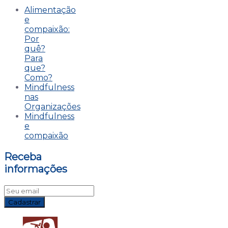
Alimentação
e
compaixão:
Por
quê?
Para
que?
Como?
Mindfulness
nas
Organizações
Mindfulness
e
compaixão
Receba
informações
Cadastrar