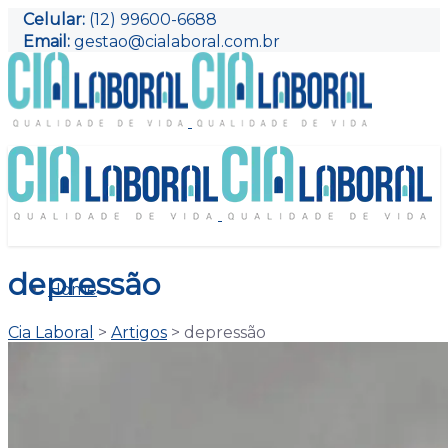
Celular:
(12) 99600-6688
Email:
gestao@cialaboral.com.br
depressão
Home
Cia Laboral
>
Artigos
>
depressão
Serviços