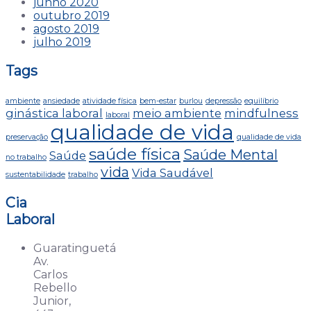
junho 2020
outubro 2019
agosto 2019
julho 2019
Tags
ambiente
ansiedade
atividade física
bem-estar
burlou
depressão
equilíbrio
ginástica laboral
meio ambiente
mindfulness
laboral
qualidade de vida
preservação
qualidade de vida
saúde física
Saúde Mental
Saúde
no trabalho
vida
Vida Saudável
sustentabilidade
trabalho
Cia
Laboral
Guaratinguetá
Av.
Carlos
Rebello
Junior,